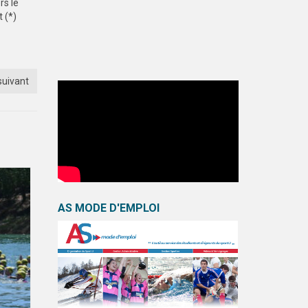
rs le
t (*)
suivant
AS MODE D'EMPLOI