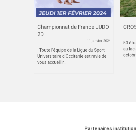
lo
Championnat de France JUDO
CROS
n entrée à
2D
11 janvier 2024
50 étu
26 mars 2024
au lac 
Toute l’équipe de la Ligue du Sport
octobre
Universitaire d’Occitanie est ravie de
024
vous accueillir...
de Water-
Partenaires institutio