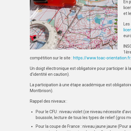
En p
lice
et l
Les 
lic
euro
INSC
1ère
compétition sur le site :
https://www.toac-orientation.fr
Un doigt électronique est obligatoire pour participer à 
d’identité en caution).
La participation à une étape académique est obligatoire
Montbrison).
Rappel des niveaux :
Pour le CFU : niveau violet (ce niveau nécessite d’a
boussole, lecture de tous les types de relief (gros 
Pour la coupe de France : niveau jaune jaune (Pour a