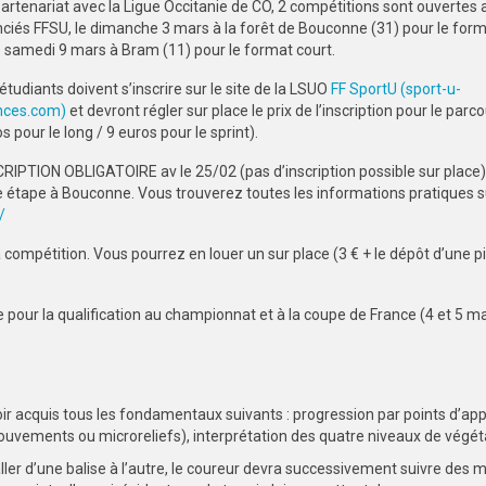
artenariat avec la Ligue Occitanie de CO, 2 compétitions sont ouvertes 
nciés FFSU, le dimanche 3 mars à la forêt de Bouconne (31) pour le form
e samedi 9 mars à Bram (11) pour le format court.
étudiants doivent s’inscrire sur le site de la LSUO
FF SportU (sport-u-
ences.com)
et devront régler sur place le prix de l’inscription pour le parc
s pour le long / 9 euros pour le sprint).
RIPTION OBLIGATOIRE av le 25/02 (pas d’inscription possible sur place)
 étape à Bouconne. Vous trouverez toutes les informations pratiques s
/
la compétition. Vous pourrez en louer un sur place (3 € + le dépôt d’une p
 pour la qualification au championnat et à la coupe de France (4 et 5 ma
voir acquis tous les fondamentaux suivants : progression par points d’app
mouvements ou microreliefs), interprétation des quatre niveaux de végét
ller d’une balise à l’autre, le coureur devra successivement suivre des 