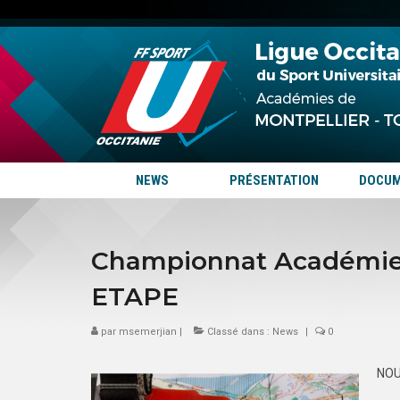
NEWS
PRÉSENTATION
DOCU
Championnat Académie
ETAPE
par
msemerjian
|
Classé dans :
News
|
0
NO