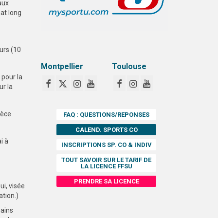
aux
at long
ours (10
Montpellier
Toulouse
 pour la
ur la
ièce
FAQ : QUESTIONS/REPONSES
CALEND. SPORTS CO
i à
INSCRIPTIONS SP. CO & INDIV
TOUT SAVOIR SUR LE TARIF DE
LA LICENCE FFSU
PRENDRE SA LICENCE
ui, visée
ation.)
mains