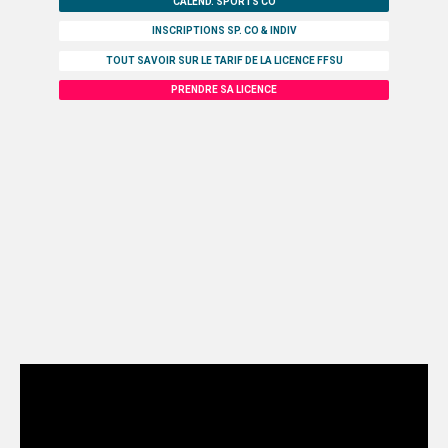
TOULOUSE
CALEND. SPORTS CO
INSCRIPTIONS SP. CO & INDIV
COMMUNICATION
TOUT SAVOIR SUR LE TARIF DE LA LICENCE FFSU
PHOTOTHÈQUE
PRENDRE SA LICENCE
TOULOUSE
MONTPELLIER
VIDÉOTHÈQUE
PALMARÈS
MONTPELLIER
TOULOUSE
PARTENAIRES