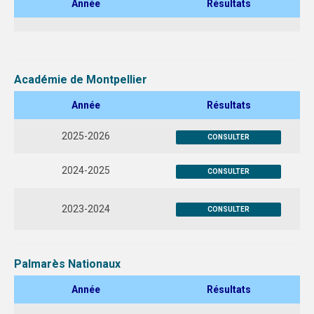
Année
Résultats
2017-2018
2018-2019
Académie de Montpellier
2019-2020
Année
Résultats
2020-2021
2025-2026
2021-2022
CONSULTER
RAPPORTS D’ACTIVITES
2024-2025
CONSULTER
2020-2021
2023-2024
CONSULTER
2021-2022
2022-2023
Palmarès Nationaux
ACCÈS AUX INSTALLATIONS
Année
Résultats
DOCUMENTS