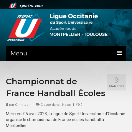
Menu
NEWS
9
Championnat de
PRÉSENTATION
MAR 2023
France Handball Écoles
LES ACADÉMIES
par
Omnitech
COMITE DIRECTEUR
|
Classé dans :
News
|
0
Mercredi 05 avril 2023, la Ligue de Sport Universitaire d’Occitanie
STATUTS
organise le championnat de France écoles handball à
Montpellier.
BILANS FINANCIERS