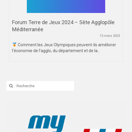
TOULOUSE
COMMUNICATION
Forum Terre de Jeux 2024 – Sète Agglopôle
PHOTOTHÈQUE
Méditerranée
TOULOUSE
13 mars 2023
Comment les Jeux Olympiques peuvent-ils améliorer
MONTPELLIER
l’économie de l’agglo, du département et de la...
VIDÉOTHÈQUE
PALMARÈS
Rechercher
MONTPELLIER
:
TOULOUSE
PARTENAIRES