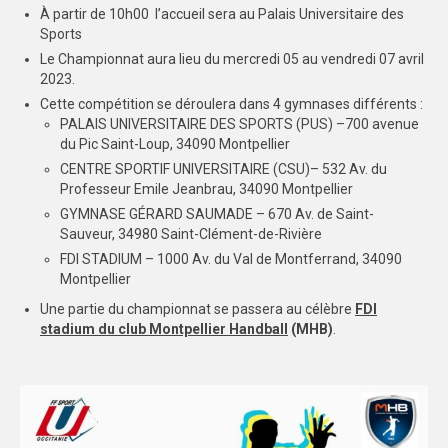
À partir de 10h00 l’accueil sera au Palais Universitaire des
2017-2018
Sports
Le Championnat aura lieu du mercredi 05 au vendredi 07 avril
2018-2019
2023.
Cette compétition se déroulera dans 4 gymnases différents :
2019-2020
PALAIS UNIVERSITAIRE DES SPORTS (PUS) –700 avenue
du Pic Saint-Loup, 34090 Montpellier
2020-2021
CENTRE SPORTIF UNIVERSITAIRE (CSU)– 532 Av. du
Professeur Emile Jeanbrau, 34090 Montpellier
2021-2022
GYMNASE GÉRARD SAUMADE – 670 Av. de Saint-
Sauveur, 34980 Saint-Clément-de-Rivière
RAPPORTS D’ACTIVITES
FDI STADIUM – 1000 Av. du Val de Montferrand, 34090
2020-2021
Montpellier
Une partie du championnat se passera au célèbre
FDI
2021-2022
stadium du club Montpellier Handball
(MHB)
.
2022-2023
ACCÈS AUX INSTALLATIONS
DOCUMENTS