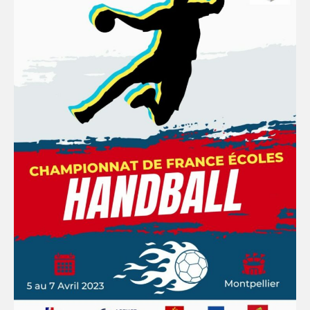
DOCUMENTS ADMINISTRATIFS
DOCUMENTS SPORTIFS & ARBITRES
GUIDES & LIVRETS
FORMULAIRES EN LIGNE
TUTOS VIDEOS
COMMISSIONS
AS SANS ENSEIGNANT REFERENT
COMMUNICATION
VIE DEMOCRATIQUE
SPORTS CO
MONTPELLIER