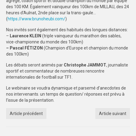
agrégé, coach sportif et double champion du monde par équipe
des 100 KM. Également vainqueur des 100km de MILLAU, des 24
TOULOUSE
heures d’Aulnat, 2nde place sur la trans-gaule…
(
https://www.brunoheubi.com/
)
INTERLIGUE
Nos invités sont également des habitués des longues distances:
–
Laurence KLEIN
(triple vainqueur du marathon des sables,
SPORTS IND
vice-championne du monde des 100km)
– Pascal FÉTIZON
(Champion d’Europe et champion du monde
MONTPELLIER
des 100km)
TOULOUSE
Les débats seront animés par
Christophe JAMMOT
, journaliste
sportif et commentateur de nombreuses rencontre
EVENEMENTS
internationales de football sur TF1.
NUITS SPORTIVES MONTPELLIER
Le webinaire se voudra dynamique et parsemé d’anecdotes de
nos intervenants. un temps de question/ réponses est prévu à
NUITS SPORTIVES TOULOUSE
l’issue de la présentation.
FORMATION
Article précédent
Article suivant
MONTPELLIER