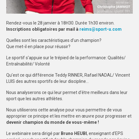
DOCUMENTS ADMINISTRATIFS
Rendez-vous le 28 janvier à 18H30. Durée 1h30 environ.
DOCUMENTS SPORTIFS & ARBITRES
Inscriptions obligatoires par mail à
reims@sport-u.com
GUIDES & LIVRETS
Quelles sont les caractéristiques d’un champion?
Que met-il en place pour réussir?
FORMULAIRES EN LIGNE
Le sportif s’appuie sur le trépied de la performance: Qualités/
TUTOS VIDEOS
Entraînabilité/ Volonté
COMMISSIONS
Qu’est ce qui différencie Teddy RINNER, Rafael NADAL/ Vincent
LUIS des autres sportifs de leur discipline…
AS SANS ENSEIGNANT REFERENT
Nous analyserons ce qui leur permet d’être meilleurs dans leur
sport que les autres athlètes.
COMMUNICATION
Nous utiliserons cette analyse pour vous permettre de vous
VIE DEMOCRATIQUE
approprier ce principe et les mettre en œuvre pour progresser et
devenir champion du monde de vous-même !
SPORTS CO
Le webinaire sera dirigé par
Bruno HEUBI
, enseignant d’EPS
MONTPELLIER