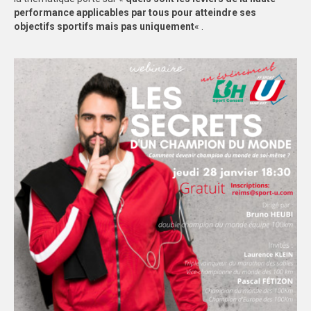
performance applicables par tous pour atteindre ses
2017-2018
objectifs sportifs mais pas uniquement
« .
2018-2019
2019-2020
2020-2021
2021-2022
RAPPORTS D’ACTIVITES
2020-2021
2021-2022
2022-2023
ACCÈS AUX INSTALLATIONS
DOCUMENTS