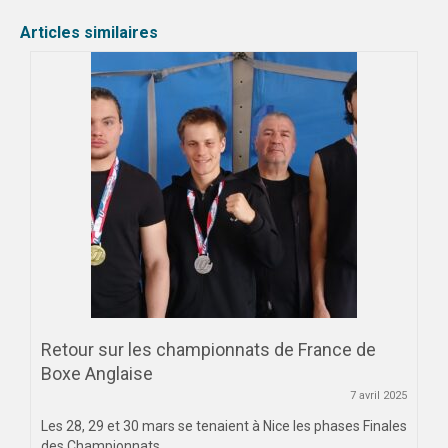
TOULOUSE
Articles similaires
COMMUNICATION
PHOTOTHÈQUE
TOULOUSE
MONTPELLIER
VIDÉOTHÈQUE
PALMARÈS
MONTPELLIER
TOULOUSE
Retour sur les championnats de France de
PARTENAIRES
Boxe Anglaise
7 avril 2025
Les 28, 29 et 30 mars se tenaient à Nice les phases Finales
des Championnats...