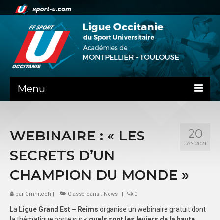
Menu
NEWS
20
WEBINAIRE : « LES
PRÉSENTATION
JAN 2021
SECRETS D’UN
LES ACADÉMIES
CHAMPION DU MONDE »
COMITE DIRECTEUR
par
Omnitech
|
Classé dans :
News
|
0
STATUTS
La
Ligue Grand Est – Reims
organise un webinaire gratuit dont
BILANS FINANCIERS
la thématique porte sur «
quels sont les leviers de la haute