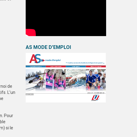
AS MODE D'EMPLOI
rnoi de
fs. L’un
ne
n. Pour
ble
) si le