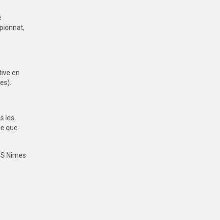
é
pionnat,
tive en
ues).
s les
lle que
APS Nîmes