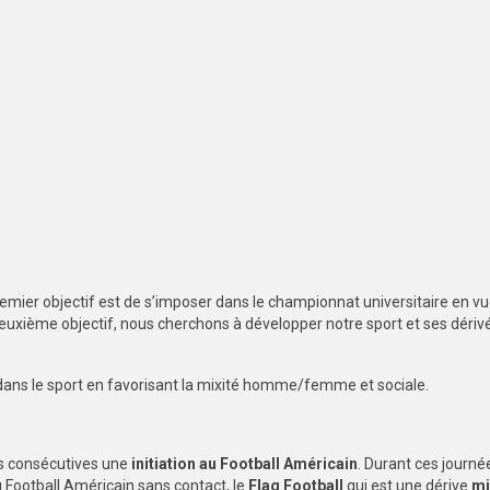
premier objectif est de s’imposer dans le championnat universitaire en v
euxième objectif, nous cherchons à développer notre sport et ses dériv
é dans le sport en favorisant la mixité homme/femme et sociale.
es consécutives une
initiation au Football Américain
. Durant ces journé
u Football Américain sans contact, le
Flag Football
qui est une dérive
mi