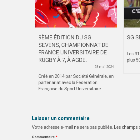
9ÈME ÉDITION DU SG
SG S
SEVENS, CHAMPIONNAT DE
septembre 2025
FRANCE UNIVERSITAIRE DE
encez bien
Les 31
RUGBY À 7, À AGDE.
 sportif à
plus 50
28 mai 2024
Créé en 2014 par Société Générale, en
partenariat avec la Fédération
Française du Sport Universitaire...
Laisser un commentaire
Votre adresse e-mail ne sera pas publiée.
Les champs o
Commentaire
*