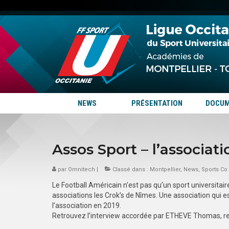
NEWS
PRÉSENTATION
DOCU
Assos Sport – l’associat
par
Omnitech
|
Classé dans :
Montpellier
,
News
,
Sports Co
Le Football Américain n’est pas qu’un sport universitair
associations les Crok’s de Nîmes. Une association qui 
l’association en 2019.
Retrouvez l’interview accordée par ETHEVE Thomas, re