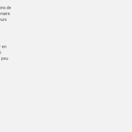
ains de
naire.
eurs
r en
i
, peu