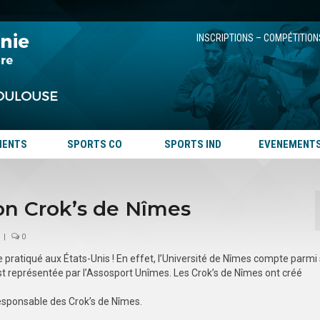
INSCRIPTIONS – COMPÉTITION
MENTS
SPORTS CO
SPORTS IND
EVENEMENT
ion Crok’s de Nîmes
|
0
e pratiqué aux États-Unis ! En effet, l’Université de Nîmes compte parmi
est représentée par l’Assosport Unîmes. Les Crok’s de Nîmes ont créé
sponsable des Crok’s de Nîmes.