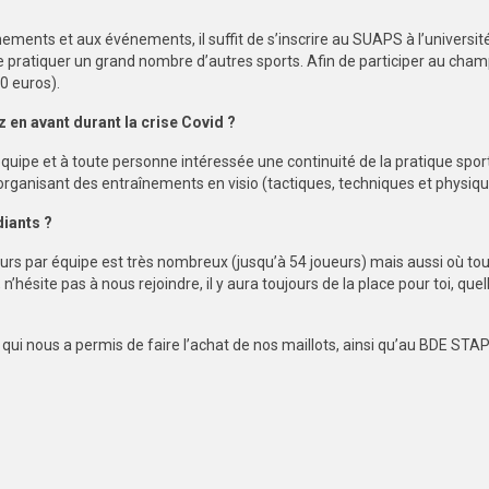
înements et aux événements, il suffit de s’inscrire au SUAPS à l’universit
de pratiquer un grand nombre d’autres sports. Afin de participer au cham
0 euros).
 en avant durant la crise Covid ?
équipe et à toute personne intéressée une continuité de la pratique spor
organisant des entraînements en visio (tactiques, techniques et physiq
diants ?
urs par équipe est très nombreux (jusqu’à 54 joueurs) mais aussi où tou
 n’hésite pas à nous rejoindre, il y aura toujours de la place pour toi, que
qui nous a permis de faire l’achat de nos maillots, ainsi qu’au BDE ST