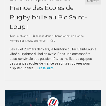
MAR 2026
France des Écoles de
TOULOUSE
Rugby brille au Pic Saint-
INTERLIGUE
Loup !
SPORTS IND
par
cleblanc
|
Classé dans :
Championnat de France
,
MONTPELLIER
Montpellier
,
News
,
Sports Co
|
0
TOULOUSE
Les 19 et 20 mars derniers, le territoire du Pic Saint-Loup a
vibré au rythme du ballon ovale. Dans une atmosphère
EVENEMENTS
aussi conviviale que passionnée, les meilleures équipes
des grandes écoles de France se sont retrouvées pour
NUITS SPORTIVES MONTPELLIER
disputer un titre …
Lire la suite­­
NUITS SPORTIVES TOULOUSE
FORMATION
MONTPELLIER