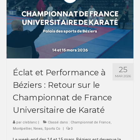
TOULOUSE
COMMUNICATION
PHOTOTHÈQUE
TOULOUSE
MONTPELLIER
VIDÉOTHÈQUE
25
Éclat et Performance à
MAR 2026
PALMARÈS
Béziers : Retour sur le
MONTPELLIER
Championnat de France
TOULOUSE
Universitaire de Karaté
PARTENAIRES
par
cleblanc
|
Classé dans :
Championnat de France
,
Montpellier
,
News
,
Sports Co
|
0
Le week-end des 14 et 15 mars, Béziers est devenue la