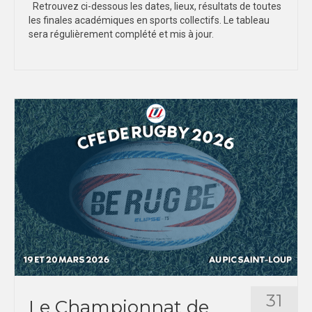
Retrouvez ci-dessous les dates, lieux, résultats de toutes
les finales académiques en sports collectifs. Le tableau
DOCUMENTS ADMINISTRATIFS
sera régulièrement complété et mis à jour.
DOCUMENTS SPORTIFS & ARBITRES
GUIDES & LIVRETS
FORMULAIRES EN LIGNE
TUTOS VIDEOS
COMMISSIONS
AS SANS ENSEIGNANT REFERENT
COMMUNICATION
VIE DEMOCRATIQUE
SPORTS CO
31
Le Championnat de
MONTPELLIER