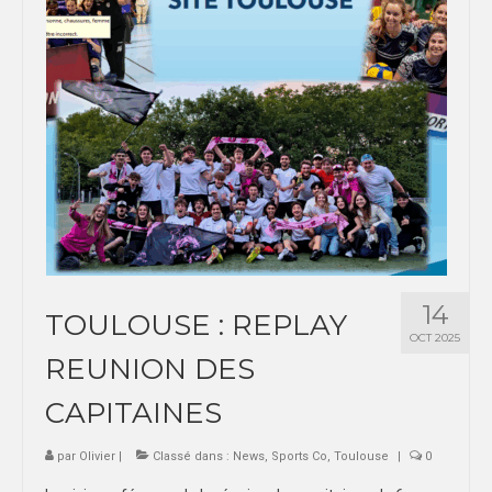
14
TOULOUSE : REPLAY
OCT 2025
REUNION DES
CAPITAINES
par
Olivier
|
Classé dans :
News
,
Sports Co
,
Toulouse
|
0